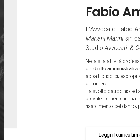
Fabio Am
L’Avvocato
Fabio A
Mariani Marini
sin d
Studio
Avvocati & C
Nella sua attività profes
del
diritto amministrativo
appalti pubblici, espropr
commercio.
Ha svolto patrocinio ed a
prevalentemente in materi
risarcimento del danno, pro
Leggi il curriculu