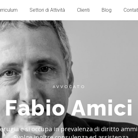
rriculum
Settori di Attività
Clienti
Blog
Contat
AVVOCATO
F
a
b
i
o
A
m
i
c
i
erugia e si occupa in prevalenza di diritto ammi
Svolge inoltre consulenza ed assistenza