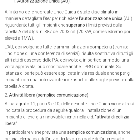
Autorizzazione Unica (AU)
.
All’interno delle ricordate Linee Guida è stato disciplinato in
maniera dettagliata l’
iter
per richiedere
l’autorizzazione unica
(AU)
riguardante tutti gli impianti che
superano
i limiti previsti dalla
tabella A del d.lgs. n. 387 del 2003 cit. (20 KW, come vedremo poi
elevati a 1MW).
L’AU, coinvolgendo tutte le amministrazioni competenti (tramite
l’indizione di una conferenza di servizi), risulta sostitutiva di tutti gli
altri atti di assenso delle P.A. coinvolte e, in particolar modo, una
volta approvata, può modificare anche il PRG comunale. Su
istanza di parte può essere applicata in via residuale anche per gli
impianti con una potenza inferiore rispetto alle soglie previste dalla
tabella A citata.
2.
Attività libera (semplice comunicazione)
Al paragrafo 11, punti 9 e 10, delle cennate Linee Guida viene altresì
indicata la procedura da seguire qualora l’installazione di un
impianto di energia rinnovabile rientri nella c.d.
“attività di edilizia
libera”
.
In particolare viene prevista una
semplice comunicazione
, anche
per via telematica, dell’inizio dei lavori da parte dell’interessato