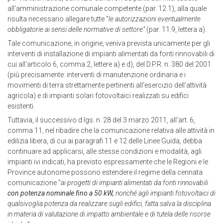
all’amministrazione comunale competente (par. 12.1), alla quale
risulta necessario allegare tutte “
le autorizzazioni eventualmente
obbligatorie ai sensi delle normative di settore”
(par. 11.9, lettera a).
Tale comunicazione, in origine, veniva prevista unicamente per gli
interventi di installazione di impianti alimentati da fonti rinnovabili di
cui all’articolo 6, comma 2, lettere a) e d), del D.P.R. n. 380 del 2001
(più precisamente: interventi di manutenzione ordinaria e i
movimenti di terra strettamente pertinenti all’esercizio dell’attività
agricola) e di impianti solari fotovoltaici realizzati su edifici
esistenti.
Tuttavia, il successivo d.lgs. n. 28 del 3 marzo 2011, all’art. 6,
comma 11, nel ribadire che la comunicazione relativa alle attività in
edilizia libera, di cui ai paragrafi 11 e 12 delle Linee Guida, debba
continuare ad applicarsi, alle stesse condizioni e modalità, agli
impianti ivi indicati, ha previsto espressamente che le Regioni e le
Province autonome possono estendere il regime della cennata
comunicazione “
ai progetti di impianti alimentati da fonti rinnovabili
con potenza nominale fino a 50 kW,
nonché agli impianti fotovoltaici di
qualsivoglia potenza da realizzare sugli edifici, fatta salva la disciplina
in materia di valutazione di impatto ambientale e di tutela delle risorse