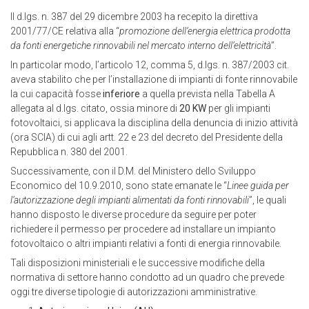
Il d.lgs. n. 387 del 29 dicembre 2003 ha recepito la direttiva
2001/77/CE relativa alla “
promozione dell’energia elettrica prodotta
da fonti energetiche rinnovabili nel mercato interno dell’elettricità
”.
In particolar modo, l’articolo 12, comma 5, d.lgs. n. 387/2003 cit.
aveva stabilito che per l’installazione di impianti di fonte rinnovabile
la cui capacità fosse
inferiore
a quella prevista nella Tabella A
allegata al d.lgs. citato, ossia minore di
20 KW
per gli impianti
fotovoltaici, si applicava la disciplina della denuncia di inizio attività
(ora SCIA) di cui agli artt. 22 e 23 del decreto del Presidente della
Repubblica n. 380 del 2001.
Successivamente, con il D.M. del Ministero dello Sviluppo
Economico del 10.9.2010, sono state emanate le “
Linee guida per
l’autorizzazione degli impianti alimentati da fonti rinnovabili
”, le quali
hanno disposto le diverse procedure da seguire per poter
richiedere il permesso per procedere ad installare un impianto
fotovoltaico o altri impianti relativi a fonti di energia rinnovabile.
Tali disposizioni ministeriali e le successive modifiche della
normativa di settore hanno condotto ad un quadro che prevede
oggi tre diverse tipologie di autorizzazioni amministrative.