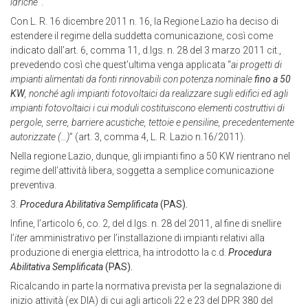
idriche
”.
Con L. R. 16 dicembre 2011 n. 16, la Regione Lazio ha deciso di
estendere il regime della suddetta comunicazione, così come
indicato dall’art. 6, comma 11, d.lgs. n. 28 del 3 marzo 2011 cit.,
prevedendo così che quest’ultima venga applicata “
ai progetti di
impianti alimentati da fonti rinnovabili con potenza nominale
fino a 50
KW
, nonché agli impianti fotovoltaici da realizzare sugli edifici ed agli
impianti fotovoltaici i cui moduli costituiscono elementi costruttivi di
pergole, serre, barriere acustiche, tettoie e pensiline, precedentemente
autorizzate (…)
” (art. 3, comma 4, L. R. Lazio n.16/2011).
Nella regione Lazio, dunque, gli impianti fino a 50 KW rientrano nel
regime dell’attività libera, soggetta a semplice comunicazione
preventiva.
3.
Procedura Abilitativa Semplificata
(PAS).
Infine, l’articolo 6, co. 2, del d.lgs. n. 28 del 2011, al fine di snellire
l’
iter
amministrativo per l’installazione di impianti relativi alla
produzione di energia elettrica, ha introdotto la c.d.
Procedura
Abilitativa Semplificata
(PAS).
Ricalcando in parte la normativa prevista per la segnalazione di
inizio attività (ex DIA) di cui agli articoli 22 e 23 del DPR 380 del