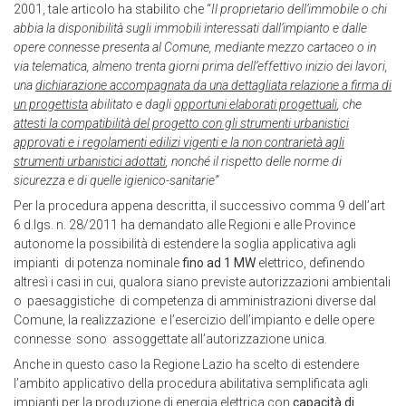
2001, tale articolo ha stabilito che “
Il proprietario dell’immobile o chi
abbia la disponibilità sugli immobili interessati dall’impianto e dalle
opere connesse presenta al Comune, mediante mezzo cartaceo o in
via telematica, almeno trenta giorni prima dell’effettivo inizio dei lavori,
una
dichiarazione accompagnata da una dettagliata relazione a firma di
un progettista
abilitato e dagli
opportuni elaborati progettuali
, che
attesti la compatibilità del progetto con gli strumenti urbanistici
approvati e i regolamenti edilizi vigenti e la non contrarietà agli
strumenti urbanistici adottati
, nonché il rispetto delle norme di
sicurezza e di quelle igienico-sanitarie”
Per la procedura appena descritta, il successivo comma 9 dell’art
6 d.lgs. n. 28/2011 ha demandato alle Regioni e alle Province
autonome la possibilità di estendere la soglia applicativa agli
impianti di potenza nominale
fino ad 1 MW
elettrico, definendo
altresì i casi in cui, qualora siano previste autorizzazioni ambientali
o paesaggistiche di competenza di amministrazioni diverse dal
Comune, la realizzazione e l’esercizio dell’impianto e delle opere
connesse sono assoggettate all’autorizzazione unica.
Anche in questo caso la Regione Lazio ha scelto di estendere
l’ambito applicativo della procedura abilitativa semplificata agli
impianti per la produzione di energia elettrica con
capacità di