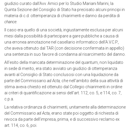
giudizio curato dall’Avv. Amici per lo Studio Mariani Marini, la
Quinta Sezione del Consiglio di Stato ha precisato alcuni principi in
materia di c.d. ottemperanza di chiarimenti e danno da perdita di
chance.
Il caso era quello di una società, ingiustamente esclusa per alcuni
mesi dalla possibilità di partecipare a gare pubbliche a causa di
una erronea annotazione nel casellario informatico dell’A.V.C.P.,
che aveva ottenuto dal TAR (con decisione confermata in appello)
una sentenza in suo favore di condanna al risarcimento del danno.
All’esito della mancata determinazione del quantum, non liquidato
in sede di merito, era stato avviato un giudizio di ottemperanza
avanti al Consiglio di Stato conclusosi con una liquidazione da
parte del Commissario
ad Acta,
che nell’ambito della sua attività di
stima aveva chiesto ed ottenuto dal Collegio chiarimenti in ordine
ai criteri di quantificazione ai sensi dell’art. 112, co. 5, e 114, co. 7,
c.p.a.
La relativa ordinanza di chiarimenti, unitamente alla determinazione
del Commissario
ad Acta
, erano state poi oggetto di richiesta di
revoca da parte dell’impresa, prima, e di successivo reclamo ex
art. 114, co. 6, poi.