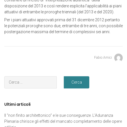
contenere un inciso di “interpretazione autentica” della
disposizione del 2013 e così rendere esplicita l’applicabilità ai piani
attuativi di entrambe le proroghe triennali (del 2013 e del 2020).
Per i piani attuativi approvati prima del 31 dicembre 2012 pertanto
le potenziali proroghe sono due, entrambe di tre anni, con possibile
postergazione massima del termine di complessivi sei anni.
Fabio Amici
Ultimi articoli
Il “non finito architettonico” e le sue conseguenze. L’Adunanza
Plenaria chirisce gli effetti del mancato completamento delle opere