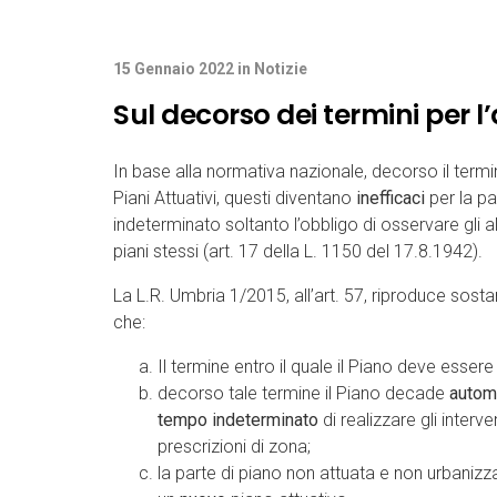
15 Gennaio 2022
in
Notizie
Sul decorso dei termini per l’
In base alla normativa nazionale, decorso il termine 
Piani Attuativi, questi diventano
inefficaci
per la p
indeterminato soltanto l’obbligo di osservare gli al
piani stessi (art. 17 della L. 1150 del 17.8.1942).
La L.R. Umbria 1/2015, all’art. 57, riproduce sosta
che:
Il termine entro il quale il Piano deve essere
decorso tale termine il Piano decade
autom
tempo indeterminato
di realizzare gli interve
prescrizioni di zona;
la parte di piano non attuata e non urbaniz