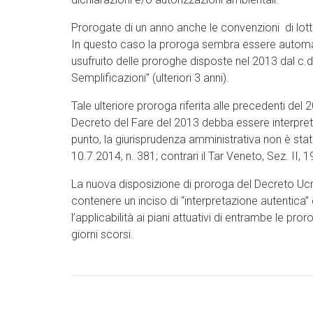
Prorogate di un anno anche le convenzioni di lotti
In questo caso la proroga sembra essere automat
usufruito delle proroghe disposte nel 2013 dal c.d.
Semplificazioni” (ulteriori 3 anni).
Tale ulteriore proroga riferita alle precedenti d
Decreto del Fare del 2013 debba essere interpretato
punto, la giurisprudenza amministrativa non è sta
10.7.2014, n. 381; contrari il Tar Veneto, Sez. II, 
La nuova disposizione di proroga del Decreto Ucr
contenere un inciso di “interpretazione autentica”
l’applicabilità ai piani attuativi di entrambe le pro
giorni scorsi.