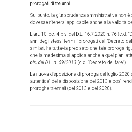
prorogati di
tre anni
.
Sul punto, la giurisprudenza amministrativa non è s
dovesse ritenersi applicabile anche alla validità de
L’art. 10, co. 4-bis, del D.L. 16.7.2020 n. 76 (c.d. 
anni degli stessi termini prorogati dal “Decreto de
similari, ha tuttavia precisato che tale proroga ri
che la medesima si applica anche a quei piani att
bis, del D.L. n. 69/2013
(c.d. “Decreto del fare”).
La nuova disposizione di proroga del luglio 2020 
autentica” della disposizione del 2013 e così render
proroghe triennali (del 2013 e del 2020).