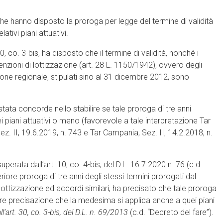
he hanno disposto la proroga per legge del termine di validità
ativi piani attuativi.
 30, co. 3-bis, ha disposto che il termine di validità, nonché i
nvenzioni di lottizzazione (art. 28 L. 1150/1942), ovvero degli
ne regionale, stipulati sino al 31 dicembre 2012, sono
tata concorde nello stabilire se tale proroga di tre anni
ei piani attuativi o meno (favorevole a tale interpretazione Tar
Sez. II, 19.6.2019, n. 743 e Tar Campania, Sez. II, 14.2.2018, n.
rata dall’art. 10, co. 4-bis, del D.L. 16.7.2020 n. 76 (c.d.
riore proroga di tre anni degli stessi termini prorogati dal
lottizzazione ed accordi similari, ha precisato che tale proroga
ore precisazione che la medesima si applica anche a quei piani
l’art. 30, co. 3-bis, del D.L. n. 69/2013
(c.d. “Decreto del fare”).