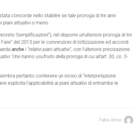
tata concorde nello stabilire se tale proroga di tre anni
i piani attuativi o meno.
“Decreto Semplificazioni”), nel disporre un’ulteriore proroga di tre
l Fare” del 2013 per le convenzioni di lottizzazione ed accordi
guarda
anche
i
“relativi piani attuativi”,
con l’ulteriore precisazione
uativi
“che hanno usufruito della proroga di cui all’art. 30, co. 3-
sembra pertanto contenere un inciso di “interpretazione
e esplicita l’applicabilità ai piani attuativi di entrambe le
Fabio Amici