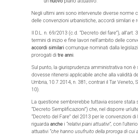
un
nuovo
piano attuativo.
Negli ultimi anni sono intervenute diverse norme c
delle convenzioni urbanistiche, accordi similari e rel
Il D.L. n. 69/2013 (c.d. “Decreto del fare”), all’art.
termini di inizio e fine lavori nell’ambito delle co
accordi similari
comunque nominati dalla legislazio
prorogati di
tre anni
.
Sul punto, la giurisprudenza amministrativa non è s
dovesse ritenersi applicabile anche alla validità d
Umbria, 10.7.2014, n. 381; contrari il Tar Veneto, 
10).
La questione sembrerebbe tuttavia essere stata supe
“Decreto Semplificazioni”) che, nel disporre un’ulte
“Decreto del Fare” del 2013 per le convenzioni di 
riguarda
anche
i
“relativi piani attuativi”,
con l’ulteri
attuativi
“che hanno usufruito della proroga di cui al