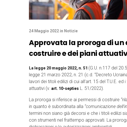
24 Maggio 2022
in
Notizie
Approvata la proroga di un 
costruire e dei piani attuativ
(G.U. n.117 del 20.5
La legge 20 maggio 2022, n. 51
legge 21 marzo 2022, n. 21 (c.d. “Decreto Ucraina b
lavori dei titoli edilizi di cui all’art. 15 del T.U.E. e
attuativi (v.
L. 51/2022).
art. 10-septies
La proroga si riferisce ai permessi di costruire
“ri
in quanto è subordinata alla
“comunicazione dell’in
termini non siano già decorsi e che i titoli edili
con strumenti nel frattempo approvati. La prorog
dichiarazioni e/o autorizzazioni ambientali.