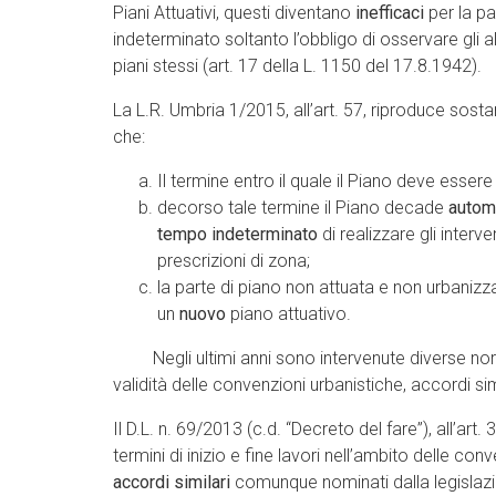
Piani Attuativi, questi diventano
inefficaci
per la p
indeterminato soltanto l’obbligo di osservare gli al
piani stessi (art. 17 della L. 1150 del 17.8.1942).
La L.R. Umbria 1/2015, all’art. 57, riproduce sosta
che:
Il termine entro il quale il Piano deve essere
decorso tale termine il Piano decade
autom
tempo indeterminato
di realizzare gli interve
prescrizioni di zona;
la parte di piano non attuata e non urbaniz
un
nuovo
piano attuativo.
Negli ultimi anni sono intervenute diverse norm
validità delle convenzioni urbanistiche, accordi simil
Il D.L. n. 69/2013 (c.d. “Decreto del fare”), all’art.
termini di inizio e fine lavori nell’ambito delle co
accordi similari
comunque nominati dalla legislazio