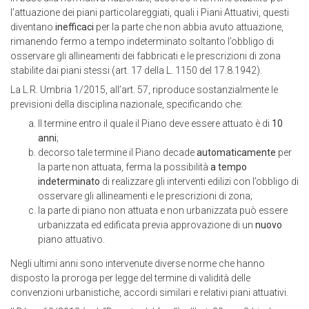
l’attuazione dei piani particolareggiati, quali i Piani Attuativi, questi
diventano
inefficaci
per la parte che non abbia avuto attuazione,
rimanendo fermo a tempo indeterminato soltanto l’obbligo di
osservare gli allineamenti dei fabbricati e le prescrizioni di zona
stabilite dai piani stessi (art. 17 della L. 1150 del 17.8.1942).
La L.R. Umbria 1/2015, all’art. 57, riproduce sostanzialmente le
previsioni della disciplina nazionale, specificando che:
Il termine entro il quale il Piano deve essere attuato è di
10
anni
;
decorso tale termine il Piano decade
automaticamente
per
la parte non attuata, ferma la possibilità
a tempo
indeterminato
di realizzare gli interventi edilizi con l’obbligo di
osservare gli allineamenti e le prescrizioni di zona;
la parte di piano non attuata e non urbanizzata può essere
urbanizzata ed edificata previa approvazione di un
nuovo
piano attuativo.
Negli ultimi anni sono intervenute diverse norme che hanno
disposto la proroga per legge del termine di validità delle
convenzioni urbanistiche, accordi similari e relativi piani attuativi.