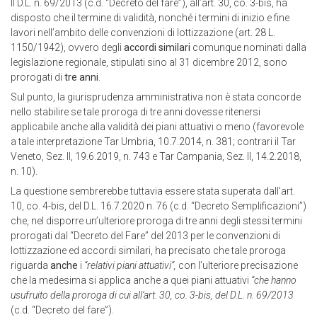
Il D.L. n. 69/2013 (c.d. “Decreto del fare”), all’art. 30, co. 3-bis, ha
disposto che il termine di validità, nonché i termini di inizio e fine
lavori nell’ambito delle convenzioni di lottizzazione (art. 28 L.
1150/1942), ovvero degli
accordi similari
comunque nominati dalla
legislazione regionale, stipulati sino al 31 dicembre 2012, sono
prorogati di
tre anni
.
Sul punto, la giurisprudenza amministrativa non è stata concorde
nello stabilire se tale proroga di tre anni dovesse ritenersi
applicabile anche alla validità dei piani attuativi o meno (favorevole
a tale interpretazione Tar Umbria, 10.7.2014, n. 381; contrari il Tar
Veneto, Sez. II, 19.6.2019, n. 743 e Tar Campania, Sez. II, 14.2.2018,
n. 10).
La questione sembrerebbe tuttavia essere stata superata dall’art.
10, co. 4-bis, del D.L. 16.7.2020 n. 76 (c.d. “Decreto Semplificazioni”)
che, nel disporre un’ulteriore proroga di tre anni degli stessi termini
prorogati dal “Decreto del Fare” del 2013 per le convenzioni di
lottizzazione ed accordi similari, ha precisato che tale proroga
riguarda
anche
i
“relativi piani attuativi”,
con l’ulteriore precisazione
che la medesima si applica anche a quei piani attuativi
“che hanno
usufruito della proroga di cui all’art. 30, co. 3-bis, del D.L. n. 69/2013
(c.d. “Decreto del fare”).