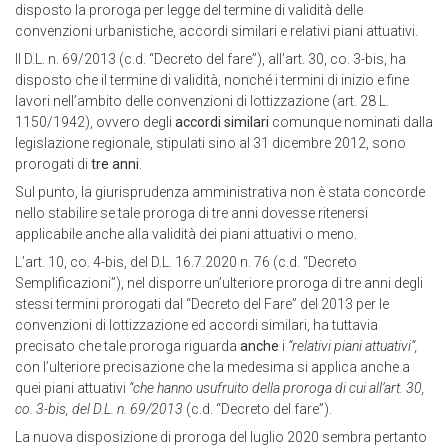
disposto la proroga per legge del termine di validità delle
convenzioni urbanistiche, accordi similari e relativi piani attuativi.
Il D.L. n. 69/2013 (c.d. “Decreto del fare”), all’art. 30, co. 3-bis, ha
disposto che il termine di validità, nonché i termini di inizio e fine
lavori nell’ambito delle convenzioni di lottizzazione (art. 28 L.
1150/1942), ovvero degli
accordi similari
comunque nominati dalla
legislazione regionale, stipulati sino al 31 dicembre 2012, sono
prorogati di
tre anni
.
Sul punto, la giurisprudenza amministrativa non è stata concorde
nello stabilire se tale proroga di tre anni dovesse ritenersi
applicabile anche alla validità dei piani attuativi o meno.
L’art. 10, co. 4-bis, del D.L. 16.7.2020 n. 76 (c.d. “Decreto
Semplificazioni”), nel disporre un’ulteriore proroga di tre anni degli
stessi termini prorogati dal “Decreto del Fare” del 2013 per le
convenzioni di lottizzazione ed accordi similari, ha tuttavia
precisato che tale proroga riguarda
anche
i
“relativi piani attuativi”,
con l’ulteriore precisazione che la medesima si applica anche a
quei piani attuativi
“che hanno usufruito della proroga di cui all’art. 30,
co. 3-bis, del D.L. n. 69/2013
(c.d. “Decreto del fare”).
La nuova disposizione di proroga del luglio 2020 sembra pertanto