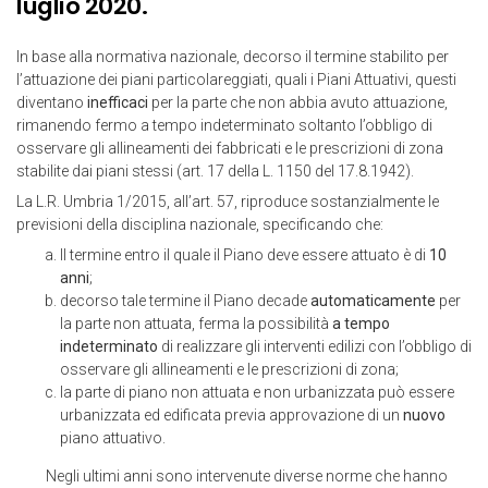
luglio 2020.
In base alla normativa nazionale, decorso il termine stabilito per
l’attuazione dei piani particolareggiati, quali i Piani Attuativi, questi
diventano
inefficaci
per la parte che non abbia avuto attuazione,
rimanendo fermo a tempo indeterminato soltanto l’obbligo di
osservare gli allineamenti dei fabbricati e le prescrizioni di zona
stabilite dai piani stessi (art. 17 della L. 1150 del 17.8.1942).
La L.R. Umbria 1/2015, all’art. 57, riproduce sostanzialmente le
previsioni della disciplina nazionale, specificando che:
Il termine entro il quale il Piano deve essere attuato è di
10
anni
;
decorso tale termine il Piano decade
automaticamente
per
la parte non attuata, ferma la possibilità
a tempo
indeterminato
di realizzare gli interventi edilizi con l’obbligo di
osservare gli allineamenti e le prescrizioni di zona;
la parte di piano non attuata e non urbanizzata può essere
urbanizzata ed edificata previa approvazione di un
nuovo
piano attuativo.
Negli ultimi anni sono intervenute diverse norme che hanno