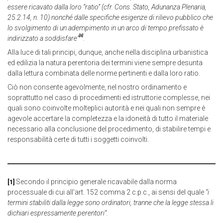
essere ricavato dalla loro “ratio” (cfr. Cons. Stato, Adunanza Plenaria,
25.2.14, n. 10) nonché dalle specifiche esigenze di rilievo pubblico che
lo svolgimento di un adempimento in un arco di tempo prefissato è
[5]
indirizzato a soddisfare”
.
Alla luce di tali principi, dunque, anche nella disciplina urbanistica
ed edilizia la natura perentoria dei termini viene sempre desunta
dalla lettura combinata delle norme pertinenti e dalla loro ratio.
Ciò non consente agevolmente, nel nostro ordinamento e
soprattutto nel caso di procedimenti ed istruttorie complesse, nei
quali sono coinvolte molteplici autorità e nei quali non sempre è
agevole accertare la completezza e la idoneità di tutto il materiale
necessario alla conclusione del procedimento, di stabilire tempi e
responsabilità certe di tutti i soggetti coinvolti.
Secondo il principio generale ricavabile dalla norma
[1]
processuale di cui all’art. 152 comma 2 c.p.c., ai sensi del quale
“i
termini stabiliti dalla legge sono ordinatori, tranne che la legge stessa li
dichiari espressamente perentori”.