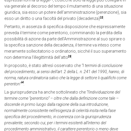
espressa norma di legge
, cosicché solo la legge può collegare in
via generale al decorso del tempo il mutamento di una situazione
giuridica, sia esso un potere dell’amministrazione (perenzione), sia
[2]
esso un diritto o una facoltà del privato (decadenza)
.
Pertanto, in assenza di specifica disposizione che espressamente
preveda il termine come perentorio, comminando la perdita della
possibilità di azione da parte dell’Amministrazione al suo spirare o
la specifica sanzione della decadenza, il termine va inteso come
meramente sollecitatorio o ordinatorio, sicché il suo superamento
[3]
non determina l’illegittimità dell’atto
.
In proposito, è stato altresì osservato che
“I termini di conclusione
del procedimento, ai sensi dell’art. 2 della L. n. 241 del 1990, hanno, di
norma, natura ordinatoria salvo che la legge di settore li qualifichi come
[4]
perentori”
.
La giurisprudenza ha anche sottolineato che
“l’individuazione del
termine come “perentorio” – oltre che dalla definizione come tale –
discende in primo luogo dalla ragione della sua introduzione,
normalmente consistente nell’esigenza di celerità insita nella fase
specifica del procedimento, in coerenza con la giurisprudenza
prevalente, secondo cui, per i termini esistenti all’interno del
procedimento amministrativo, il carattere perentorio o meno deve