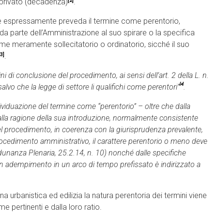
[2]
l privato (decadenza)
.
he espressamente preveda il termine come perentorio,
da parte dell’Amministrazione al suo spirare o la specifica
me meramente sollecitatorio o ordinatorio, sicché il suo
[3]
.
ini di conclusione del procedimento, ai sensi dell’art. 2 della L. n.
[4]
lvo che la legge di settore li qualifichi come perentori”
.
dividuazione del termine come “perentorio” – oltre che dalla
alla ragione della sua introduzione, normalmente consistente
a del procedimento, in coerenza con la giurisprudenza prevalente,
 procedimento amministrativo, il carattere perentorio o meno deve
 Adunanza Plenaria, 25.2.14, n. 10) nonché dalle specifiche
 un adempimento in un arco di tempo prefissato è indirizzato a
lina urbanistica ed edilizia la natura perentoria dei termini viene
 pertinenti e dalla loro ratio.