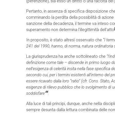
(perenzione), sia esso un diritto o una facoltà de
Pertanto, in assenza di specifica disposizione c
comminando la perdita della possibilità di azione 
sanzione della decadenza, il termine va inteso co
superamento non determina l’illegittimità dell’atto
In proposito, è stato altresì osservato che
“I term
241 del 1990, hanno, di norma, natura ordinatoria sa
La giurisprudenza ha anche sottolineato che
“l’in
definizione come tale – discende in primo luogo d
nell’esigenza di celerità insita nella fase specific
secondo cui, per i termini esistenti all’interno del
essere ricavato dalla loro “ratio” (cfr. Cons. Stato,
esigenze di rilievo pubblico che lo svolgimento di
[5]
soddisfare”
.
Alla luce di tali principi, dunque, anche nella discip
sempre desunta dalla lettura combinata delle norme