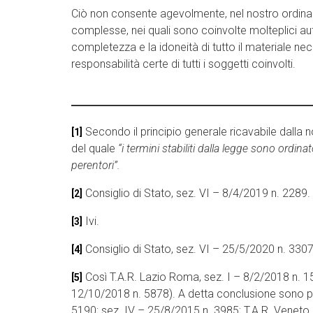
Ciò non consente agevolmente, nel nostro ordinam
complesse, nei quali sono coinvolte molteplici au
completezza e la idoneità di tutto il materiale ne
responsabilità certe di tutti i soggetti coinvolti.
Secondo il principio generale ricavabile dalla n
[1]
del quale
“i termini stabiliti dalla legge sono ordin
perentori”.
Consiglio di Stato, sez. VI – 8/4/2019 n. 2289.
[2]
Ivi.
[3]
Consiglio di Stato, sez. VI – 25/5/2020 n. 3307
[4]
Così T.A.R. Lazio Roma, sez. I – 8/2/2018 n. 15
[5]
12/10/2018 n. 5878). A detta conclusione sono per
5190; sez. IV – 25/8/2015 n. 3985; T.A.R. Veneto, 