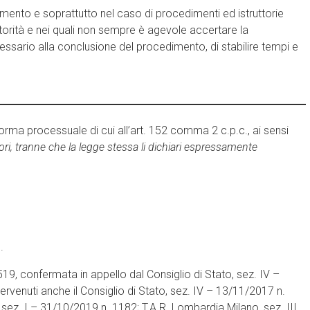
ento e soprattutto nel caso di procedimenti ed istruttorie
torità e nei quali non sempre è agevole accertare la
cessario alla conclusione del procedimento, di stabilire tempi e
orma processuale di cui all’art. 152 comma 2 c.p.c., ai sensi
atori, tranne che la legge stessa li dichiari espressamente
.
19, confermata in appello dal Consiglio di Stato, sez. IV –
venuti anche il Consiglio di Stato, sez. IV – 13/11/2017 n.
sez. I – 31/10/2019 n. 1182; T.A.R. Lombardia Milano, sez. III