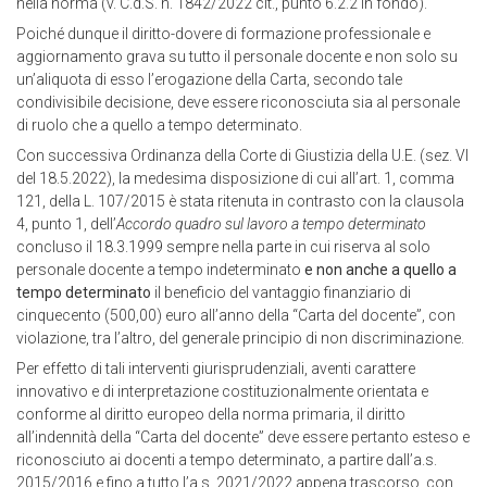
nella norma (v. C.d.S. n. 1842/2022 cit., punto 6.2.2 in fondo).
Poiché dunque il diritto-dovere di formazione professionale e
aggiornamento grava su tutto il personale docente e non solo su
un’aliquota di esso l’erogazione della Carta, secondo tale
condivisibile decisione, deve essere riconosciuta sia al personale
di ruolo che a quello a tempo determinato.
Con successiva Ordinanza della Corte di Giustizia della U.E. (sez. VI
del 18.5.2022), la medesima disposizione di cui all’art. 1, comma
121, della L. 107/2015 è stata ritenuta in contrasto con la clausola
4, punto 1, dell’
Accordo quadro sul lavoro a tempo determinato
concluso il 18.3.1999 sempre nella parte in cui riserva al solo
personale docente a tempo indeterminato
e non anche a quello a
tempo determinato
il beneficio del vantaggio finanziario di
cinquecento (500,00) euro all’anno della “Carta del docente”, con
violazione, tra l’altro, del generale principio di non discriminazione.
Per effetto di tali interventi giurisprudenziali, aventi carattere
innovativo e di interpretazione costituzionalmente orientata e
conforme al diritto europeo della norma primaria, il diritto
all’indennità della “Carta del docente” deve essere pertanto esteso e
riconosciuto ai docenti a tempo determinato, a partire dall’a.s.
2015/2016 e fino a tutto l’a.s. 2021/2022 appena trascorso, con