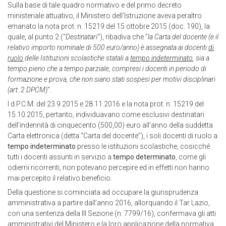
Sulla base di tale quadro normativo e del primo decreto
ministeriale attuativo, il Ministero dell’Istruzione aveva peraltro
emanato la nota prot. n. 15219 del 15 ottobre 2015 (doc. 190), la
quale, al punto 2 (“
Destinatari
“), ribadiva che “
la Carta del docente (e il
relativo importo nominale di 500 euro/anno) è assegnata ai docenti
di
ruolo
delle Istituzioni scolastiche statali a
tempo indeterminato
, sia a
tempo pieno che a tempo parziale, compresi i docenti in periodo di
formazione e prova, che non siano stati sospesi per motivi disciplinari
(art. 2 DPCM)
“.
I d.P.C.M. del 23.9.2015 e 28.11.2016 e la nota prot. n. 15219 del
15.10.2015, pertanto, individuavano come esclusivi destinatari
dell’indennità di cinquecento (500,00) euro all’anno della suddetta
Carta elettronica (detta “Carta del docente”), i soli docenti di ruolo a
tempo indeterminato
presso le istituzioni scolastiche, cosicché
tutti i docenti assunti in servizio a
tempo determinato
, come gli
odierni ricorrenti, non potevano percepire ed in effetti non hanno
mai percepito il relativo beneficio.
Della questione si cominciata ad occupare la giurisprudenza
amministrativa a partire dall’anno 2016, allorquando il Tar Lazio,
con una sentenza della III Sezione (n. 7799/16), confermava gli atti
amministrativi del Ministero e la loro applicazione della normativa