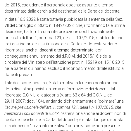
del 2015, escludendo il personale docente assunto a tempo
determinato dalla cerchia dei destinatari della Carta del docente.
In data 16.3.2022 è stata tuttavia pubblicata la sentenza della Sez.
VII del Consiglio di Stato n. 1842/2022, che, riformando tale ultima
decisione, ha fornito una interpretazione costituzionalmente
orientata dell’art.1, comma 121, della L. 107/2015, stabilendo che
tra i destinatari della istituzione della Carta del docente vadano
ricompresi
anche i docenti a tempo determinato
, con
conseguente annullamento dei d.P.C.M. del 2015/16 e della
circolare del Ministero dell’Istruzione prot. n. 15219 del 15.10.2015
nella parte in cui hanno escluso il riconoscimento di tale istituto ai
docenti precari.
Tale decisione, peraltro, è stata motivata tenendo conto anche
della disciplina prevista in tema di formazione dei docenti dal
ricordato C.C.N.L. di categoria (v. artt. 63 e 64 del C.C.N.L. del
29.11.2007; doc. 184), andando dichiaratamente a “colmare” una
“lacuna previsionale dell’art. 1, comma 121, della l. n. 107/2015, che
menziona i soli docenti di ruolo”
: l’estensione anche ai docenti non di
ruolo dei benefici della Carta del docente, è stata dunque disposta
introducendo “in via interpretativa” una previsione non presente