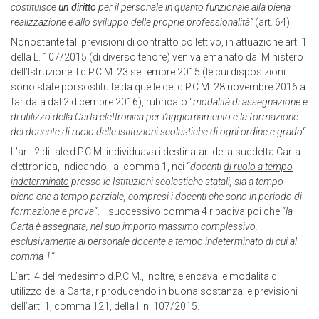
costituisce
un diritto
per il personale in quanto funzionale alla piena
realizzazione e allo sviluppo delle proprie professionalità”
(art. 64)
Nonostante tali previsioni di contratto collettivo, in attuazione art. 1
della L. 107/2015 (di diverso tenore) veniva emanato dal Ministero
dell’Istruzione il d.P.C.M. 23 settembre 2015 (le cui disposizioni
sono state poi sostituite da quelle del d.P.C.M. 28 novembre 2016 a
far data dal 2 dicembre 2016), rubricato “
modalità di assegnazione e
di utilizzo della Carta elettronica per l’aggiornamento e la formazione
del docente di ruolo delle istituzioni scolastiche di ogni ordine e grado
“.
L’art. 2 di tale d.P.C.M. individuava i destinatari della suddetta Carta
elettronica, indicandoli al comma 1, nei “
docenti
di ruolo a tempo
indeterminato
presso le Istituzioni scolastiche statali, sia a tempo
pieno che a tempo parziale, compresi i docenti che sono in periodo di
formazione e prova
“. Il successivo comma 4 ribadiva poi che “
la
Carta è assegnata, nel suo importo massimo complessivo,
esclusivamente al personale
docente a tempo indeterminato
di cui al
comma 1
“.
L’art. 4 del medesimo d.P.C.M., inoltre, elencava le modalità di
utilizzo della Carta, riproducendo in buona sostanza le previsioni
dell’art. 1, comma 121, della l. n. 107/2015.