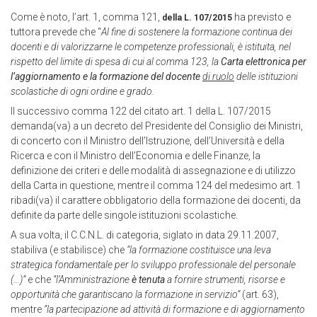
Come è noto, l’art. 1, comma 121,
ha previsto e
della L. 107/2015
tuttora prevede che “
Al fine di sostenere la formazione continua dei
docenti e di valorizzarne le competenze professionali, è istituita, nel
rispetto del limite di spesa di cui al comma 123, la
Carta elettronica per
l’aggiornamento e la formazione del docente
di ruolo
delle istituzioni
scolastiche di ogni ordine e grado.
Il successivo comma 122 del citato art. 1 della L. 107/2015
demanda(va) a un decreto del Presidente del Consiglio dei Ministri,
di concerto con il Ministro dell’Istruzione, dell’Università e della
Ricerca e con il Ministro dell’Economia e delle Finanze, la
definizione dei criteri e delle modalità di assegnazione e di utilizzo
della Carta in questione, mentre il comma 124 del medesimo art. 1
ribadi(va) il carattere obbligatorio della formazione dei docenti, da
definite da parte delle singole istituzioni scolastiche.
A sua volta, il C.C.N.L. di categoria, siglato in data 29.11.2007,
stabiliva (e stabilisce) che
“la formazione costituisce una leva
strategica fondamentale per lo sviluppo professionale del personale
(…)”
e che
“l’Amministrazione
è tenuta
a fornire strumenti, risorse e
opportunità che garantiscano la formazione in servizio”
(art. 63),
mentre
“la partecipazione ad attività di formazione e di aggiornamento