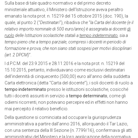
Sulla base di tale quadro normativo e del primo decreto
ministeriale attuativo, il Ministero dell’Istruzione aveva peraltro
emanato la nota prot. n. 15219 del 15 ottobre 2015 (doc. 190), la
quale, al punto 2 (“
Destinatari
“), ribadiva che “
la Carta del docente (e il
relativo importo nominale di 500 euro/anno) è assegnata ai docenti
di
ruolo
delle Istituzioni scolastiche statali a
tempo indeterminato
, sia a
tempo pieno che a tempo parziale, compresi i docenti in periodo di
formazione e prova, che non siano stati sospesi per motivi disciplinari
(art. 2 DPCM)
“.
I d.P.C.M. del 23.9.2015 e 28.11.2016 e la nota prot. n. 15219 del
15.10.2015, pertanto, individuavano come esclusivi destinatari
dell’indennità di cinquecento (500,00) euro all’anno della suddetta
Carta elettronica (detta “Carta del docente”), i soli docenti di ruolo a
tempo indeterminato
presso le istituzioni scolastiche, cosicché
tutti i docenti assunti in servizio a
tempo determinato
, come gli
odierni ricorrenti, non potevano percepire ed in effetti non hanno
mai percepito il relativo beneficio.
Della questione si cominciata ad occupare la giurisprudenza
amministrativa a partire dall’anno 2016, allorquando il Tar Lazio,
con una sentenza della III Sezione (n. 7799/16), confermava gli atti
amministrativi del Ministero e la loro applicazione della normativa