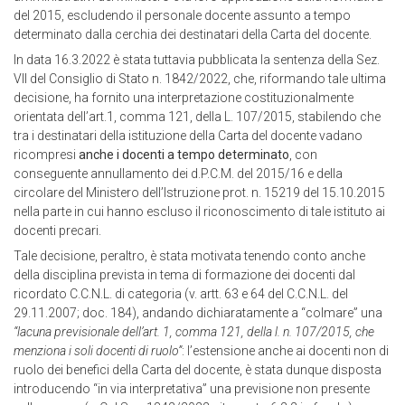
del 2015, escludendo il personale docente assunto a tempo
determinato dalla cerchia dei destinatari della Carta del docente.
In data 16.3.2022 è stata tuttavia pubblicata la sentenza della Sez.
VII del Consiglio di Stato n. 1842/2022, che, riformando tale ultima
decisione, ha fornito una interpretazione costituzionalmente
orientata dell’art.1, comma 121, della L. 107/2015, stabilendo che
tra i destinatari della istituzione della Carta del docente vadano
ricompresi
anche i docenti a tempo determinato
, con
conseguente annullamento dei d.P.C.M. del 2015/16 e della
circolare del Ministero dell’Istruzione prot. n. 15219 del 15.10.2015
nella parte in cui hanno escluso il riconoscimento di tale istituto ai
docenti precari.
Tale decisione, peraltro, è stata motivata tenendo conto anche
della disciplina prevista in tema di formazione dei docenti dal
ricordato C.C.N.L. di categoria (v. artt. 63 e 64 del C.C.N.L. del
29.11.2007; doc. 184), andando dichiaratamente a “colmare” una
“lacuna previsionale dell’art. 1, comma 121, della l. n. 107/2015, che
menziona i soli docenti di ruolo”
: l’estensione anche ai docenti non di
ruolo dei benefici della Carta del docente, è stata dunque disposta
introducendo “in via interpretativa” una previsione non presente