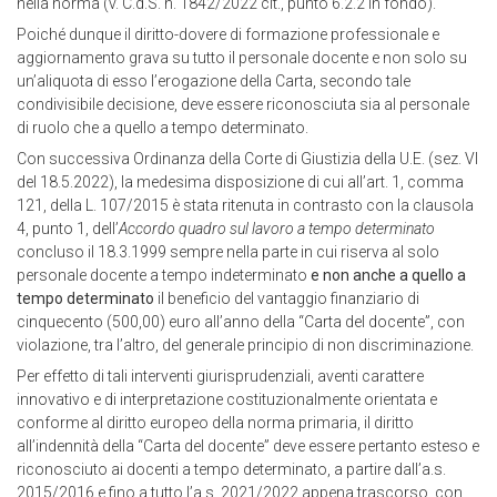
nella norma (v. C.d.S. n. 1842/2022 cit., punto 6.2.2 in fondo).
Poiché dunque il diritto-dovere di formazione professionale e
aggiornamento grava su tutto il personale docente e non solo su
un’aliquota di esso l’erogazione della Carta, secondo tale
condivisibile decisione, deve essere riconosciuta sia al personale
di ruolo che a quello a tempo determinato.
Con successiva Ordinanza della Corte di Giustizia della U.E. (sez. VI
del 18.5.2022), la medesima disposizione di cui all’art. 1, comma
121, della L. 107/2015 è stata ritenuta in contrasto con la clausola
4, punto 1, dell’
Accordo quadro sul lavoro a tempo determinato
concluso il 18.3.1999 sempre nella parte in cui riserva al solo
personale docente a tempo indeterminato
e non anche a quello a
tempo determinato
il beneficio del vantaggio finanziario di
cinquecento (500,00) euro all’anno della “Carta del docente”, con
violazione, tra l’altro, del generale principio di non discriminazione.
Per effetto di tali interventi giurisprudenziali, aventi carattere
innovativo e di interpretazione costituzionalmente orientata e
conforme al diritto europeo della norma primaria, il diritto
all’indennità della “Carta del docente” deve essere pertanto esteso e
riconosciuto ai docenti a tempo determinato, a partire dall’a.s.
2015/2016 e fino a tutto l’a.s. 2021/2022 appena trascorso, con