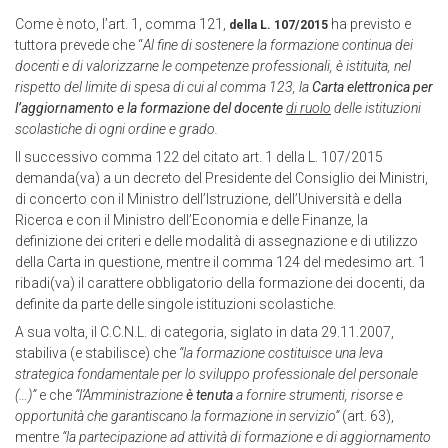
Come è noto, l’art. 1, comma 121,
ha previsto e
della L. 107/2015
tuttora prevede che “
Al fine di sostenere la formazione continua dei
docenti e di valorizzarne le competenze professionali, è istituita, nel
rispetto del limite di spesa di cui al comma 123, la
Carta elettronica per
l’aggiornamento e la formazione del docente
di ruolo
delle istituzioni
scolastiche di ogni ordine e grado.
Il successivo comma 122 del citato art. 1 della L. 107/2015
demanda(va) a un decreto del Presidente del Consiglio dei Ministri,
di concerto con il Ministro dell’Istruzione, dell’Università e della
Ricerca e con il Ministro dell’Economia e delle Finanze, la
definizione dei criteri e delle modalità di assegnazione e di utilizzo
della Carta in questione, mentre il comma 124 del medesimo art. 1
ribadi(va) il carattere obbligatorio della formazione dei docenti, da
definite da parte delle singole istituzioni scolastiche.
A sua volta, il C.C.N.L. di categoria, siglato in data 29.11.2007,
stabiliva (e stabilisce) che
“la formazione costituisce una leva
strategica fondamentale per lo sviluppo professionale del personale
(…)”
e che
“l’Amministrazione
è tenuta
a fornire strumenti, risorse e
opportunità che garantiscano la formazione in servizio”
(art. 63),
mentre
“la partecipazione ad attività di formazione e di aggiornamento