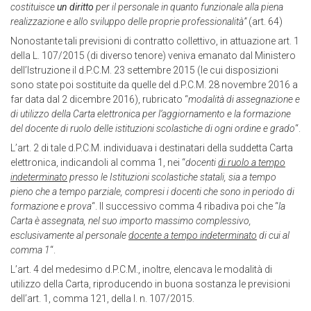
costituisce
un diritto
per il personale in quanto funzionale alla piena
realizzazione e allo sviluppo delle proprie professionalità”
(art. 64)
Nonostante tali previsioni di contratto collettivo, in attuazione art. 1
della L. 107/2015 (di diverso tenore) veniva emanato dal Ministero
dell’Istruzione il d.P.C.M. 23 settembre 2015 (le cui disposizioni
sono state poi sostituite da quelle del d.P.C.M. 28 novembre 2016 a
far data dal 2 dicembre 2016), rubricato “
modalità di assegnazione e
di utilizzo della Carta elettronica per l’aggiornamento e la formazione
del docente di ruolo delle istituzioni scolastiche di ogni ordine e grado
“.
L’art. 2 di tale d.P.C.M. individuava i destinatari della suddetta Carta
elettronica, indicandoli al comma 1, nei “
docenti
di ruolo a tempo
indeterminato
presso le Istituzioni scolastiche statali, sia a tempo
pieno che a tempo parziale, compresi i docenti che sono in periodo di
formazione e prova
“. Il successivo comma 4 ribadiva poi che “
la
Carta è assegnata, nel suo importo massimo complessivo,
esclusivamente al personale
docente a tempo indeterminato
di cui al
comma 1
“.
L’art. 4 del medesimo d.P.C.M., inoltre, elencava le modalità di
utilizzo della Carta, riproducendo in buona sostanza le previsioni
dell’art. 1, comma 121, della l. n. 107/2015.